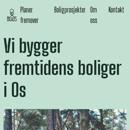
Planer
Boligprosjekter
Om
Kontakt
fremover
oss
Vi bygger
fremtidens boliger
i Os